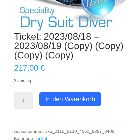
Ticket: 2023/08/18 –
2023/08/19 (Copy) (Copy)
(Copy) (Copy)
217,00
€
3 vorrätig
Ticket:
In den Warenkorb
2023/08/18
-
2023/08/19
(Copy)
(Copy)
Artikelnummer:
sku_2110_5130_4061_6267_8405
(Copy)
Kategorie:
Ticket