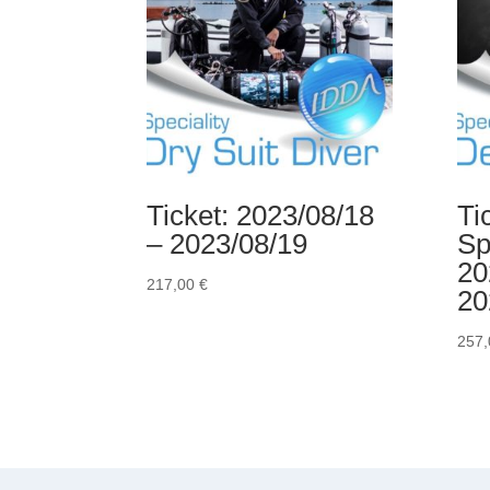
Ticket: 2023/08/18
Ti
– 2023/08/19
Sp
20
217,00
€
20
257