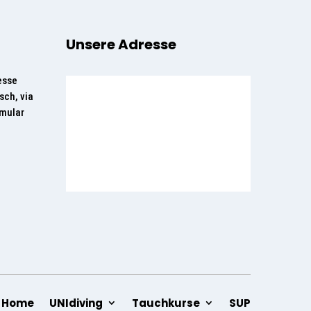
Unsere Adresse
esse
sch, via
rmular
Home
UNIdiving
Tauchkurse
SUP