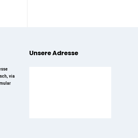
Unsere Adresse
esse
sch, via
rmular