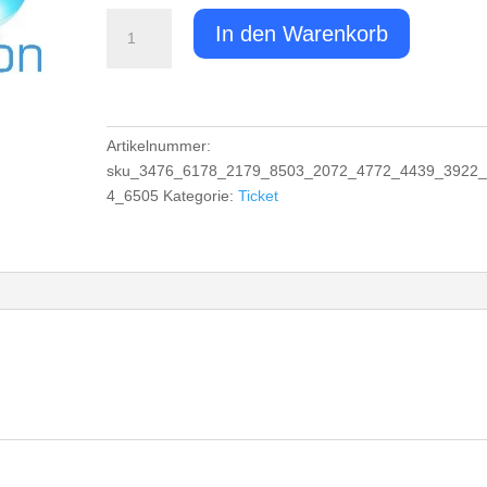
Ticket:
In den Warenkorb
Nachttauch
Specialty
2023/07/07
-
2023/07/07
Artikelnummer:
(Copy)
sku_3476_6178_2179_8503_2072_4772_4439_3922
(Copy)
4_6505
Kategorie:
Ticket
(Copy)
(Copy)
(Copy)
(Copy)
(Copy)
(Copy)
(Copy)
Menge