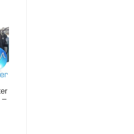
ter
 –