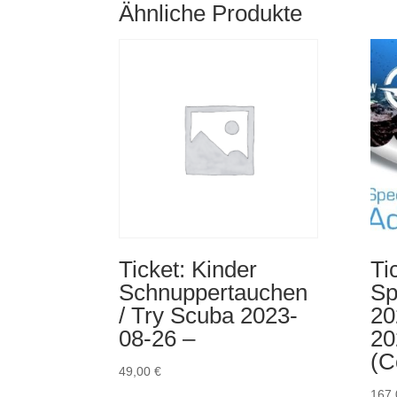
Ähnliche Produkte
Ticket: Kinder
Ti
Schnuppertauchen
Sp
/ Try Scuba 2023-
20
08-26 –
20
(C
49,00
€
167