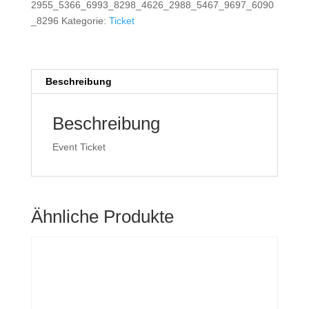
2023/11/03
2955_5366_6993_8298_4626_2988_5467_9697_6090
(Copy)
_8296
Kategorie:
Ticket
(Copy)
(Copy)
(Copy)
Beschreibung
(Copy)
(Copy)
(Copy)
Beschreibung
(Copy)
(Copy)
Event Ticket
(Copy)
(Copy)
(Copy)
(Copy)
Ähnliche Produkte
(Copy)
(Copy)
(Copy)
(Copy)
(Copy)
(Copy)