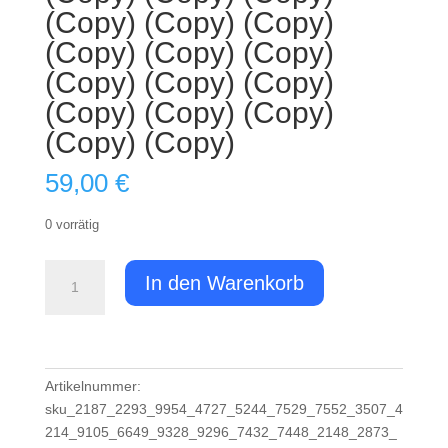
(Copy) (Copy) (Copy)
(Copy) (Copy) (Copy)
(Copy) (Copy) (Copy)
(Copy) (Copy) (Copy)
(Copy) (Copy)
59,00
€
0 vorrätig
Ticket:
In den Warenkorb
Schnuppertauchen
/
Try
Scuba
Diver
Artikelnummer:
2023/11/03
sku_2187_2293_9954_4727_5244_7529_7552_3507_4
-
214_9105_6649_9328_9296_7432_7448_2148_2873_