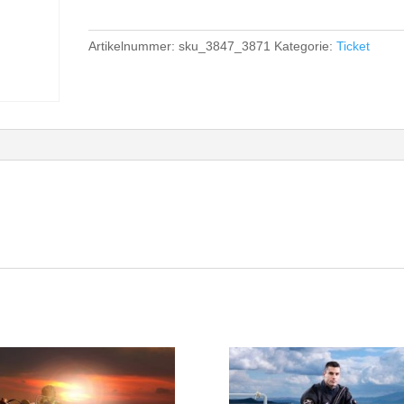
/
Stand
Up
Artikelnummer:
sku_3847_3871
Kategorie:
Ticket
Paddle
Kurs
2023-
07-
20
-
(Copy)
Menge