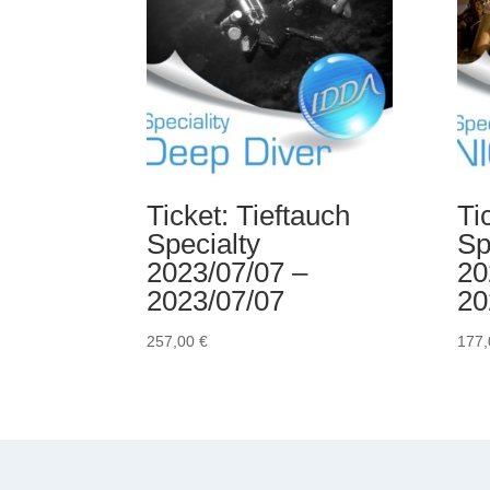
Ticket: Tieftauch
Ti
Specialty
Sp
2023/07/07 –
20
2023/07/07
20
257,00
€
177