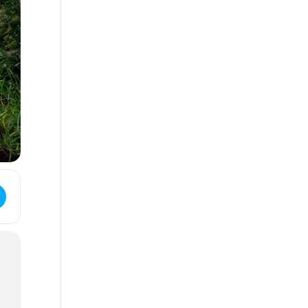
pen Water Diver [kdYaCjvoR]