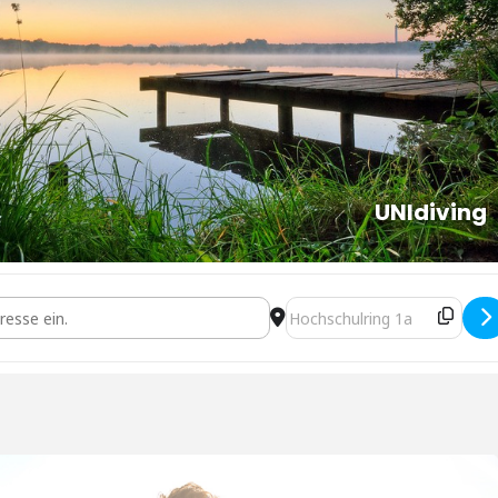
UNIdiving
en Water Diver [FluuSh5xO]
Destination Address - OWD O