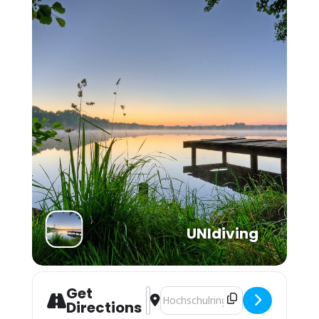
UNIdiving
Get
Address - Trockentauch Specialty [ac
Destination Address - Trockentauc
Directions